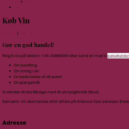
Spanien (M)
Tilbud
Køb Vin
Forside
/
Køb Vin
Gør en god handel!
Ring til os på telefon: +45 40888055 eller send en mail til
salg@anibr
Din bestilling
Din smag i vin
En beskrivelse af dit event
Dit spørgsmål
Vi vender straks tilbage med et uforpligtende tilbud.
Bemærk: Vin skal hentes efter aftale på Anibrica Vins adresse: Bred
Adresse