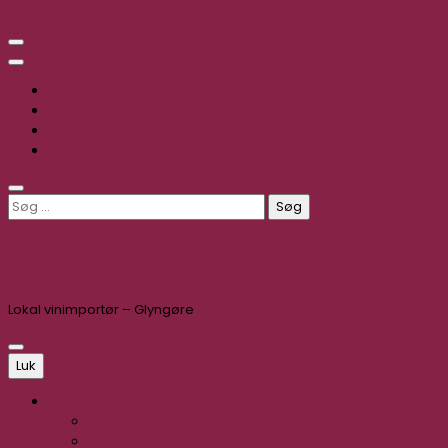
Gå videre til indholdet
Forside
Kontakt os
Om Anibrica Vin
Køb Vin
Søg
efter:
Lokal vinimportør – Glyngøre
Luk
Rødvin
Italien
Frankrig