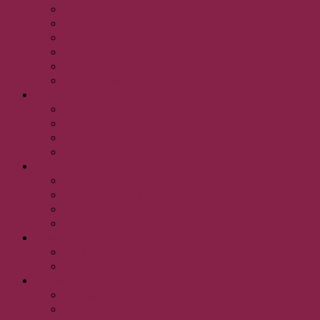
Mexico
Spanien
– Californien
Australien
Østrig
Portugal Rød
Hvidvin
Chile (H)
Italien (H)
New Zealand (H)
Spanien (H)
Rosévin
Frankrig (R)
New Zealand (R)
Italien (R)
Portugal Rosé
Dessertvin
Frankrig (D)
Portugal (D)
Mousserende
Frankrig (M)
Italien (M)